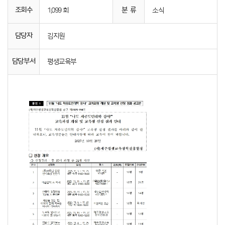
조회수
분 류
1,099 회
소식
담당자
김지원
담당부서
평생교육부