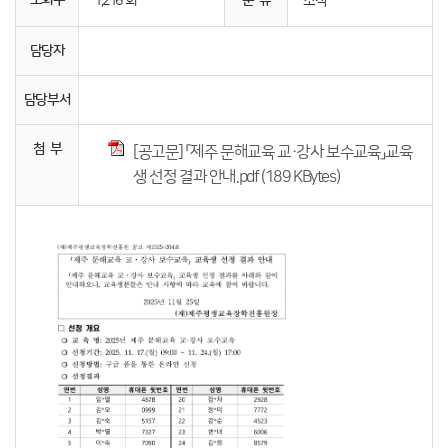
조회수
분 류
1,216 회
소식
담당자
담당부서
첨 부
[공고문] 「제주 문해교육 교·강사 보수교육」교육
생 선정 결과 안내.pdf (189 KBytes)