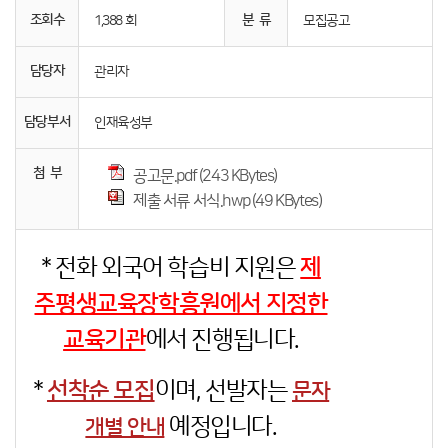
조회수
분 류
1,388 회
모집공고
담당자
관리자
담당부서
인재육성부
첨 부
공고문.pdf (243 KBytes)
제출 서류 서식.hwp (49 KBytes)
* 전화 외국어 학습비 지원은
제
주평생교육장학흥원에서 지정한
교육기관
에서 진행됩니다.
*
선착순 모집
이며, 선발자는
문자
예정입니다.
개별 안내