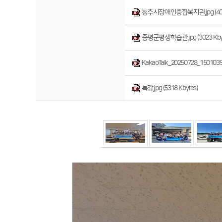
청주시장애인종합복지관.jpg (4004
증평군평생학습관.jpg (3023 Kbyt
KakaoTalk_20250728_150103900
특강.jpg (5318 Kbytes)