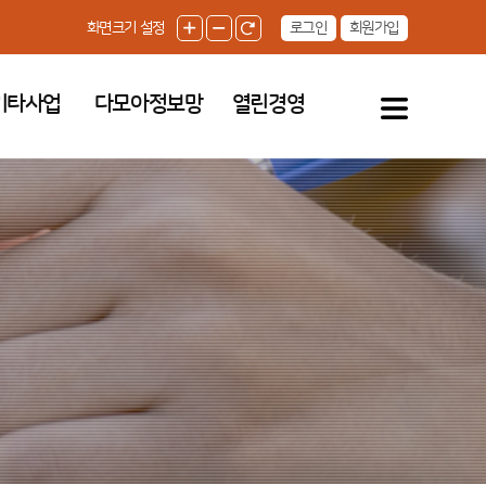
로그인
회원가입
화면크기 설정
기타사업
다모아정보망
열린경영