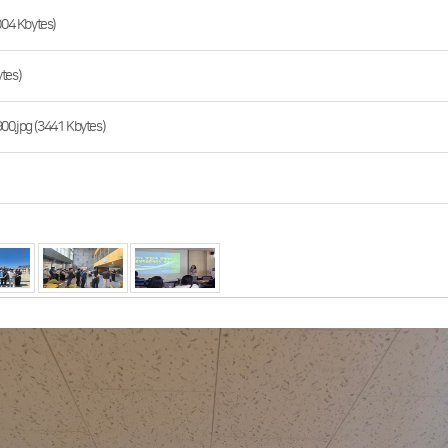
 Kbytes)
es)
.jpg (3441 Kbytes)