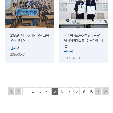
2025년 제주 장애인 평생교육
제주평생교육장학진흥원-영
우수사례 연수
남사이버대학교 업무협약 체
결
관리자
관리자
2025-08-01
2025-07-23
«
<
1
2
3
4
5
6
7
8
9
10
>
»