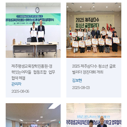
제주평생교육장학진흥원-경
2025 제주삼다수 청소년 글로
력잇는여자들 협동조합 업무
벌리더 경진대회 개최
협약 체결
김보현
관리자
2025-08-03
2025-08-06