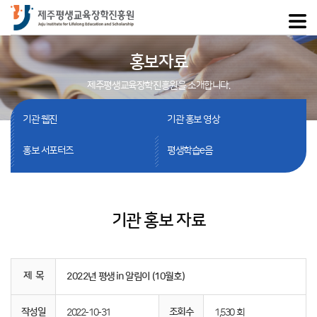
홍보자료
제주평생교육장학진흥원을 소개합니다.
기관 웹진
기관 홍보 영상
홍보 서포터즈
평생학습e음
기관 홍보 자료
제 목
2022년 평생 in 알림이 (10월호)
작성일
조회수
2022-10-31
1,530 회