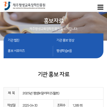
홍보자료
제주평생교육장학진흥원을 소개합니다.
기관 웹진
기관 홍보 영상
홍보 서포터즈
평생학습e음
기관 홍보 자료
제 목
2025년 평생in알리미 (5월호)
작성일
조회수
2025-04-30
1,389 회