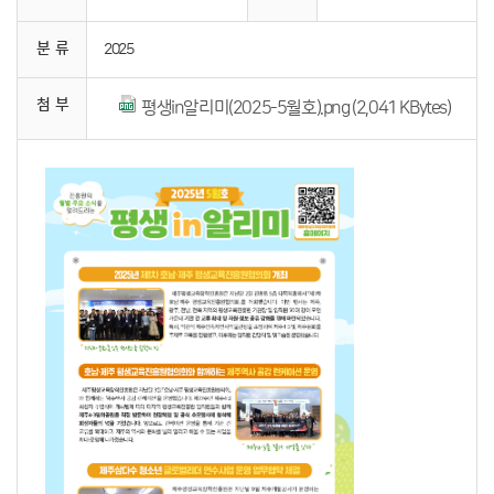
분 류
2025
첨 부
평생in알리미(2025-5월호).png (2,041 KBytes)