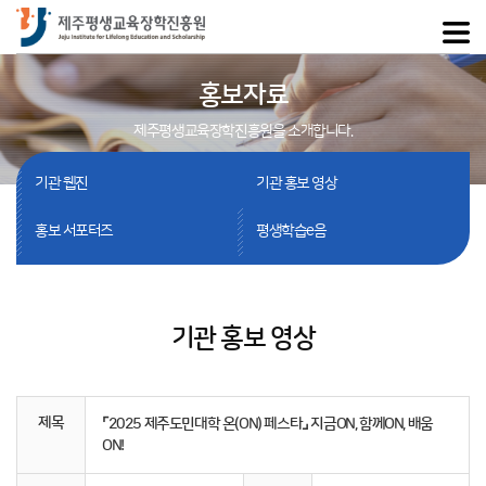
홍보자료
제주평생교육장학진흥원을 소개합니다.
기관 웹진
기관 홍보 영상
홍보 서포터즈
평생학습e음
기관 홍보 영상
제목
⌜2025 제주도민대학 온(ON) 페스타⌟ 지금ON, 함께ON, 배움
ON!