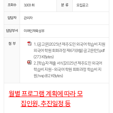
조회수
분 류
3,003 회
모집공고
담당자
관리자
담당부서
미래인재육성부
첨 부
1. (공고문)2025년 제주도민 외국어 학습비 지원
외국어 학원 회화과정 제6기(8월) 공고문(안).pdf
(273 KBytes)
2. [학습자 제출 서식]2025년 제주도민 외국어
학습비 지원 – 외국어 학원 회화과정 학습비 지
원.hwp (62 KBytes)
월별 프로그램 계획에 따라 모
집인원, 추진일정 등