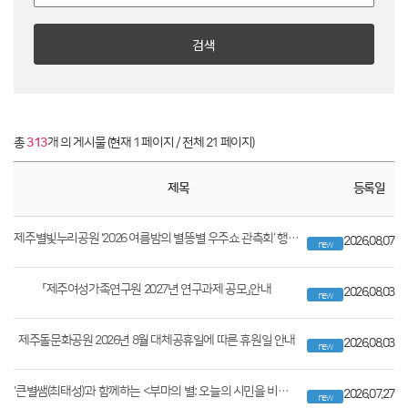
검색
총
313
개 의 게시물 (현재 1 페이지 / 전체 21 페이지)
제목
등록일
제주별빛누리공원 '2026 여름밤의 별똥별 우주쇼 관측회‘ 행사 안내
2026.08.07
new
「제주여성가족연구원 2027년 연구과제 공모」안내
2026.08.03
new
제주돌문화공원 2026년 8월 대체공휴일에 따른 휴원일 안내
2026.08.03
new
'큰별쌤(최태성)'과 함께하는 <부마의 별: 오늘의 시민을 비추다...
2026.07.27
new