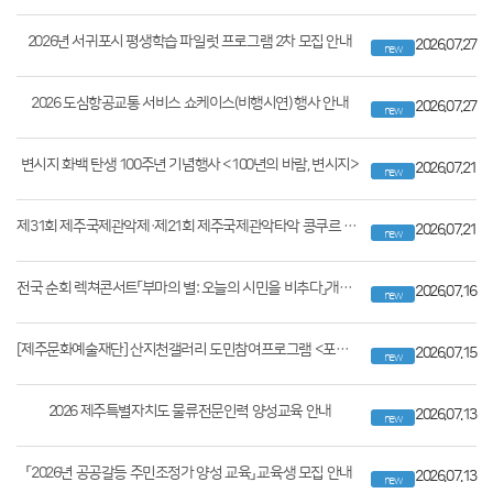
2026년 서귀포시 평생학습 파일럿 프로그램 2차 모집 안내
2026.07.27
new
2026 도심항공교통 서비스 쇼케이스(비행시연) 행사 안내
2026.07.27
new
변시지 화백 탄생 100주년 기념행사 <100년의 바람, 변시지>
2026.07.21
new
제31회 제주국제관악제·제21회 제주국제관악타악 콩쿠르 행사 개최
2026.07.21
new
전국 순회 렉쳐콘서트「부마의 별: 오늘의 시민을 비추다」개최 안내
2026.07.16
new
[제주문화예술재단] 산지천갤러리 도민참여프로그램 <포토진 워크숍>
2026.07.15
new
2026 제주특별자치도 물류전문인력 양성교육 안내
2026.07.13
new
「2026년 공공갈등 주민조정가 양성 교육」 교육생 모집 안내
2026.07.13
new