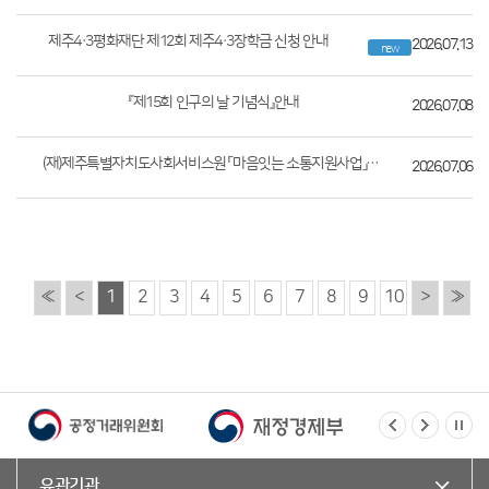
제주4·3평화재단 제12회 제주4·3장학금 신청 안내
2026.07.13
new
『제15회 인구의 날 기념식』안내
2026.07.08
(재)제주특별자치도사회서비스원 「마음잇는 소통지원사업」안내
2026.07.06
«
<
1
2
3
4
5
6
7
8
9
10
>
»
유관기관