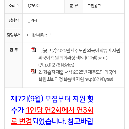
조회수
분 류
1,736 회
모집공고
담당자
관리자
담당부서
미래인재육성부
첨 부
1. (공고문)2025년 제주도민 외국어 학습비 지원
외국어 학원 회화과정 제8기(10월) 공고문
(안).pdf (276 KBytes)
2. (학습자 제출 서식)2025년 제주도민 외국어
학원 회화과정 학습비 지원.hwp (62 KBytes)
제7기(9월) 모집부터 지원 횟
수가
1인당
연2회에서 연3회
로 변경
되었습니다. 참고바랍