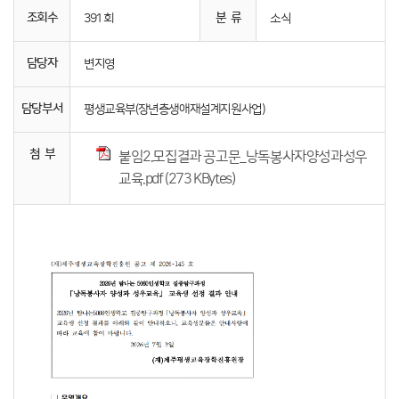
조회수
분 류
391 회
소식
담당자
변지영
담당부서
평생교육부(장년층생애재설계지원사업)
첨 부
붙임2.모집결과 공고문_낭독봉사자양성과성우
교육.pdf (273 KBytes)