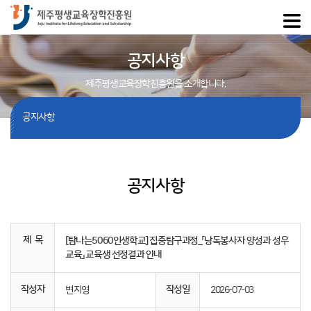
공지사항
제주평생교육장학진흥원을 소개합니다.
공지사항
공지사항
제 목
[탐나는5060인생학교] 집중탐구과정_「낭독봉사자 양성과 성우
교육」 교육생 선정결과 안내
작성자
작성일
변지영
2026-07-03