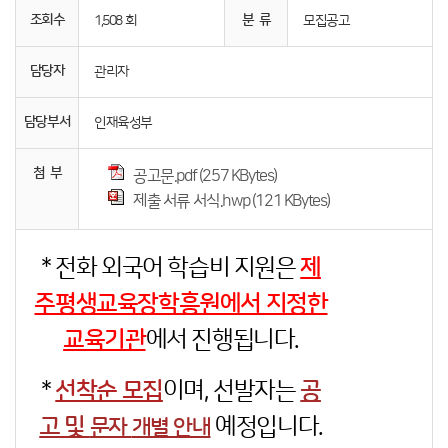
조회수
분 류
1,508 회
모집공고
담당자
관리자
담당부서
인재육성부
첨 부
공고문.pdf (257 KBytes)
제출 서류 서식.hwp (121 KBytes)
* 전화 외국어 학습비 지원은
제
주평생교육장학흥원에서 지정한
교육기관
에서 진행됩니다.
*
선착순 모집
이며, 선발자는
공
고 및
예정입니다.
문자
개별 안내