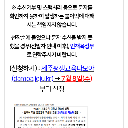
※ 수신거부 및 스팸처리 등으로 문자를
확인하지 못하여 발생하는 불이익에 대해
서는 책임지지 않습니다.
선착순에 들었으나 문자 수신을 받지 못
했을 경우
(선발자 안내 이후)
,
인재육성부
로 연락주시기 바랍니다.
(신청하기) :
제주평생교육다모아
(damoa.jeju.kr)
→
7
월
8
일(
수)
부터 신청