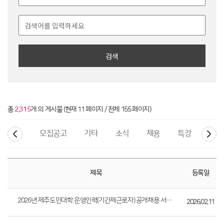
검색
총
2,315
개 의 게시물 (현재 11 페이지 / 전체 155 페이지)
모집공고
기타
소식
채용
특강안내
제목
등록일
2026년 제주도민대학 운영인력(기간제근로자) 공개채용 서류전형 합격자 발표
2026.02.11