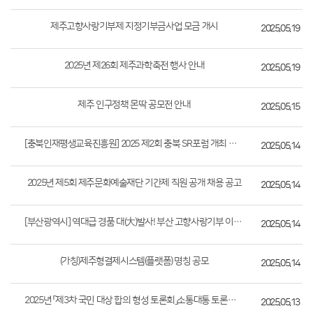
제주고향사랑기부제 지정기부금사업 모금 개시
2025.05.19
2025년 제26회 제주과학축전 행사 안내
2025.05.19
제주 인구정책 몬딱 공모전 안내
2025.05.15
[충북인재평생교육진흥원] 2025 제2회 충북 SR포럼 개최 안내
2025.05.14
2025년 제5회 제주문화예술재단 기간제 직원 공개 채용 공고
2025.05.14
[부산광역시] 역대급 경품 대(大)발사! 부산 고향사랑기부 이벤트
2025.05.14
(가칭)제주형결제시스템(플랫폼) 명칭 공모
2025.05.14
2025년 「제3차 국민 대상 합의 형성 토론회」소통대통 토론단 모집
2025.05.13