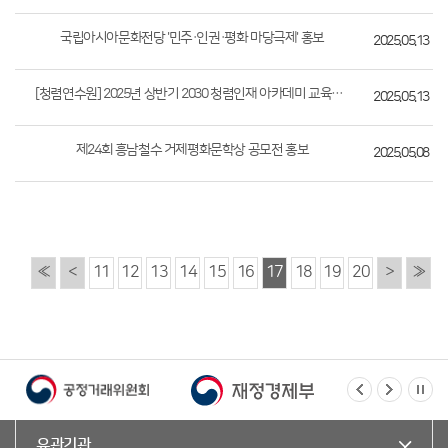
국립아시아문화전당 '민주·인권·평화 마당극제' 홍보
2025.05.13
[청렴연수원] 2025년 상반기 2030 청렴인재 아카데미 교육생 모집
2025.05.13
제24회 흥남철수 거제평화문학상 공모전 홍보
2025.05.08
«
<
11
12
13
14
15
16
17
18
19
20
>
»
유관기관