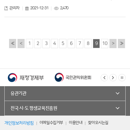
관리자
2021-12-31
2,470
«
<
1
2
3
4
5
6
7
8
9
10
>
»
유관기관
전국 시·도 평생교육진흥원
이메일수집거부
이용안내
찾아오시는길
개인정보처리방침